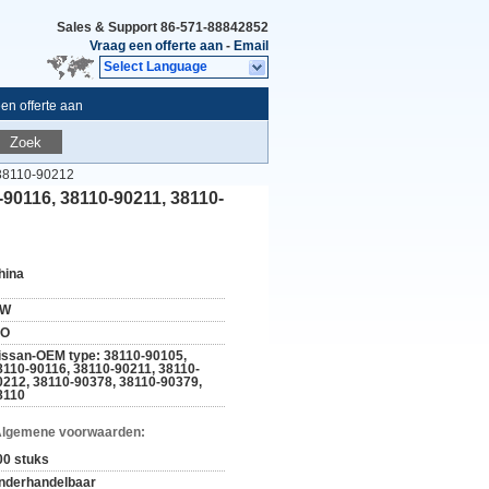
Sales & Support
86-571-88842852
Vraag een offerte aan
-
Email
Select Language
en offerte aan
Zoek
 38110-90212
90116, 38110-90211, 38110-
hina
W
SO
issan-OEM type: 38110-90105,
8110-90116, 38110-90211, 38110-
0212, 38110-90378, 38110-90379,
8110
Algemene voorwaarden:
00 stuks
nderhandelbaar