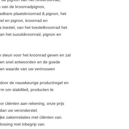
n van de kroonradpignon,
adbare plaatskroonrad & pignon, het
tel en pignon, kroonrad en
toestel, van het toestelkroonrad het
an het suzukikroonrad, pignon en
e steun voor het kroonrad geven en zal
ullen snel antwoorden en de goede
 een waarde van uw vertrouwen
n door de nauwkeurige productregel en
m om stabiliteit, producten te
r cliënten aan rekening, onze prijs
 dan uw veronderstel.
ke zakenrelaties met cliënten van.
plossing met inbegrip van