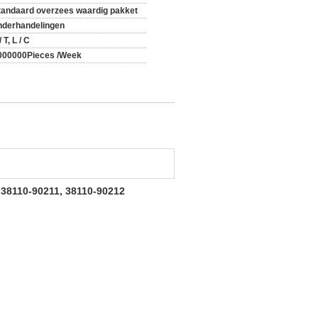
tandaard overzees waardig pakket
nderhandelingen
/ T, L / C
000000Pieces /Week
 38110-90211, 38110-90212