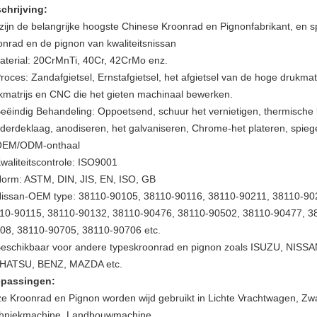
chrijving:
 zijn de belangrijke hoogste Chinese Kroonrad en Pignonfabrikant, en sp
onrad en de pignon van kwaliteitsnissan
aterial: 20CrMnTi, 40Cr, 42CrMo enz.
roces: Zandafgietsel, Ernstafgietsel, het afgietsel van de hoge drukmatr
kmatrijs en CNC die het gieten machinaal bewerken.
eëindig Behandeling: Oppoetsend, schuur het vernietigen, thermische 
derdeklaag, anodiseren, het galvaniseren, Chrome-het plateren, spieg
OEM/ODM-onthaal
waliteitscontrole: ISO9001
orm: ASTM, DIN, JIS, EN, ISO, GB
issan-OEM type: 38110-90105, 38110-90116, 38110-90211, 38110-90
10-90115, 38110-90132, 38110-90476, 38110-90502, 38110-90477, 3
08, 38110-90705, 38110-90706 etc.
eschikbaar voor andere typeskroonrad en pignon zoals ISUZU, NIS
HATSU, BENZ, MAZDA etc.
passingen:
e Kroonrad en Pignon worden wijd gebruikt in Lichte Vrachtwagen, Zw
hniekmachine, Landbouwmachine