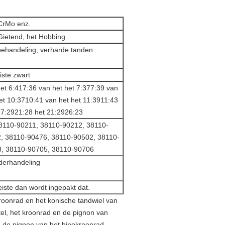
CrMo enz.
ietend, het Hobbing
behandeling, verharde tanden
iste zwart
het 6:417:36 van het het 7:377:39 van
het 10:3710:41 van het het 11:3911:43
17:2921:28 het 21:2926:23
8110-90211, 38110-90212, 38110-
, 38110-90476, 38110-90502, 38110-
8, 38110-90705, 38110-90706
nderhandeling
eiste dan wordt ingepakt dat.
roonrad en het konische tandwiel van
tel, het kroonrad en de pignon van
, de pignon van het hinokroonrad,