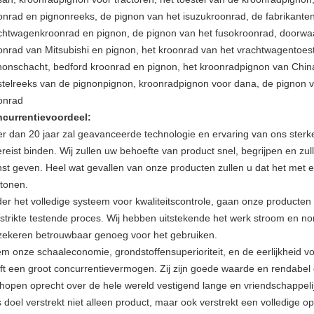
onrad en pignonreeks, de pignon van het isuzukroonrad, de fabrikante
chtwagenkroonrad en pignon, de pignon van het fusokroonrad, doorwa
onrad van Mitsubishi en pignon, het kroonrad van het vrachtwagentoes
nonschacht, bedford kroonrad en pignon, het kroonradpignon van China 
stelreeks van de pignonpignon, kroonradpignon voor dana, de pignon v
onrad
currentievoordeel:
r dan 20 jaar zal geavanceerde technologie en ervaring van ons sterk
ereist binden. Wij zullen uw behoefte van product snel, begrijpen en z
nst geven. Heel wat gevallen van onze producten zullen u dat het met
tonen.
er het volledige systeem voor kwaliteitscontrole, gaan onze producte
 strikte testende proces. Wij hebben uitstekende het werk stroom en nor
zekeren betrouwbaar genoeg voor het gebruiken.
m onze schaaleconomie, grondstoffensuperioriteit, en de eerlijkheid voo
ft een groot concurrentievermogen. Zij zijn goede waarde en rendabel
 hopen oprecht over de hele wereld vestigend lange en vriendschappelij
 doel verstrekt niet alleen product, maar ook verstrekt een volledige o