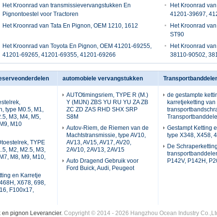
Het Kroonrad van transmissievervangstukken En
Het Kroonrad van
Pignontoestel voor Tractoren
41201-39697, 41
Het Kroonrad van Tata En Pignon, OEM 1210, 1612
Het Kroonrad van
ST90
Het Kroonrad van Toyota En Pignon, OEM 41201-69255,
Het Kroonrad van
41201-69265, 41201-69355, 41201-69266
38110-90502, 38
reserveonderdelen
automobiele vervangstukken
Transportbanddele
AUTOtimingsriem, TYPE R (M.)
de gestampte ketti
stelrek,
Y (MIJN) ZBS YU RU YU ZA ZB
karretjeketting van
n, type M0.5, M1,
ZC ZD ZAS RHD SHX SRP
transportbandschr
.5, M3, M4, M5,
S8M
Transportbanddel
 M9, M10
Autov-Riem, de Riemen van de
Gestampt Ketting e
Machtstransmissie, type AV10,
type X348, X458, 
oestelrek, TYPE
AV13, AV15, AV17, AV20,
De Schraperkettin
.5, M2, M2.5, M3,
2AV10, 2AV13, 2AV15
transportbanddelen
M7, M8, M9, M10,
Auto Dragend Gebruik voor
P142V, P142H, P20
Ford Buick, Audi, Peugeot
ting en Karretje
468H, X678, 698,
16, F100x17,
k en pignon Leverancier.
Copyright © 2014 - 2026 Hangzhou Ocean Industry Co.,Lt