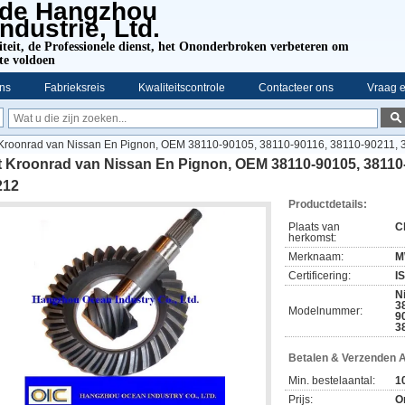
 de Hangzhou
dustrie, Ltd.
eit, de Professionele dienst,
het Ononderbroken verbeteren om
te voldoen
ns
Fabrieksreis
Kwaliteitscontrole
Contacteer ons
Vraag e
Kroonrad van Nissan En Pignon, OEM 38110-90105, 38110-90116, 38110-90211,
t Kroonrad van Nissan En Pignon, OEM 38110-90105, 38110-
212
Productdetails:
Plaats van
C
herkomst:
Merknaam:
M
Certificering:
I
N
3
Modelnummer:
9
3
Betalen & Verzenden 
Min. bestelaantal:
1
Prijs:
O