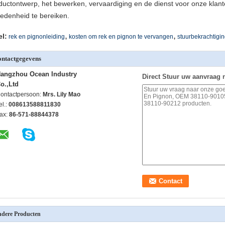
ductontwerp, het bewerken, vervaardiging en de dienst voor onze kla
redenheid te bereiken.
,
,
el:
rek en pignonleiding
kosten om rek en pignon te vervangen
stuurbekrachtigi
ntactgegevens
angzhou Ocean Industry
Direct Stuur uw aanvraag 
o.,Ltd
ontactpersoon:
Mrs. Lily Mao
el.:
008613588811830
ax:
86-571-88844378
dere Producten