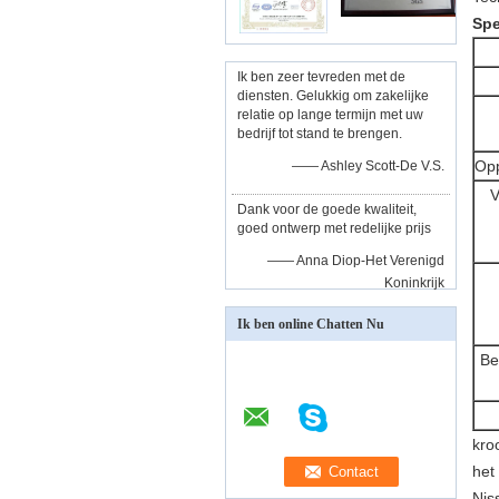
Spe
Ik ben zeer tevreden met de
diensten. Gelukkig om zakelijke
relatie op lange termijn met uw
bedrijf tot stand te brengen.
Opp
—— Ashley Scott-De V.S.
V
Dank voor de goede kwaliteit,
goed ontwerp met redelijke prijs
—— Anna Diop-Het Verenigd
Koninkrijk
Ik ben online Chatten Nu
Be
kro
het
Nis