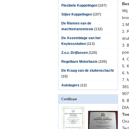
Bes
Flexibele Koppelingen
(107)
Wij
Stijve Koppelingen
(107)
kro
De Riemen van de
1.M
machtstransmissie
(132)
2.
P
De Assemblage van het
dru
Keylesssluiten
(113)
3.
B
poe
Z.o.z.-Drijfassen
(120)
4. 
Regelbare Motorbasis
(105)
5.
K
De Kraag van de sluitenschacht
6.
N
(10)
7.
N
Autolagers
(12)
381
907
Certificaat
8.
B
DIA
Toe
Onz
Tec