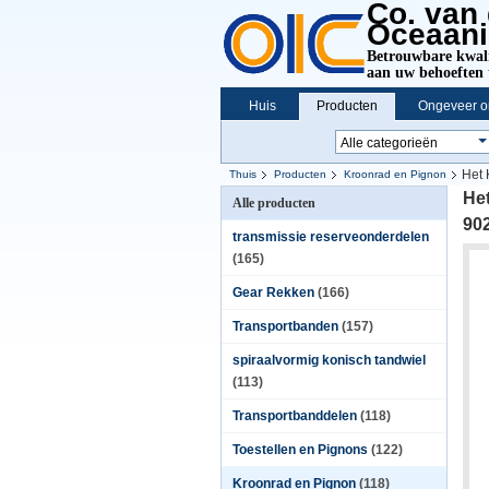
Co. van
Oceaanin
Betrouwbare kwalit
aan uw behoeften 
Huis
Producten
Ongeveer o
Het 
Thuis
Producten
Kroonrad en Pignon
He
Alle producten
90
transmissie reserveonderdelen
(165)
Gear Rekken
(166)
Transportbanden
(157)
spiraalvormig konisch tandwiel
(113)
Transportbanddelen
(118)
Toestellen en Pignons
(122)
Kroonrad en Pignon
(118)