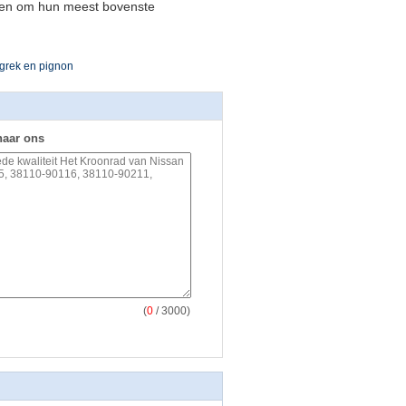
nten om hun meest bovenste
ngrek en pignon
naar ons
(
0
/ 3000)