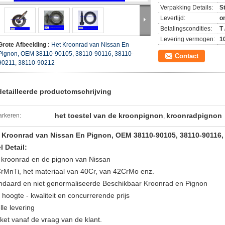
Verpakking Details:
S
Levertijd:
o
Betalingscondities:
T 
Levering vermogen:
1
Grote Afbeelding :
Het Kroonrad van Nissan En
Pignon, OEM 38110-90105, 38110-90116, 38110-
Contact
90211, 38110-90212
etailleerde productomschrijving
het toestel van de kroonpignon
kroonradpignon
rkeren:
,
 Kroonrad van Nissan En Pignon, OEM 38110-90105, 38110-90116,
l Detail:
 kroonrad en de pignon van Nissan
rMnTi, het materiaal van 40Cr, van 42CrMo enz.
ndaard en niet genormaliseerde Beschikbaar Kroonrad en Pignon
 hoogte - kwaliteit en concurrerende prijs
lle levering
ket vanaf de vraag van de klant.