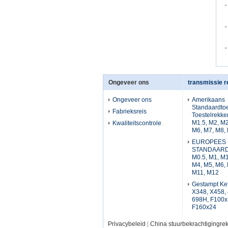
Ongeveer ons
transmissie 
Ongeveer ons
Amerikaans
Standaardtoe
Fabrieksreis
Toestelrekke
M1.5, M2, M2
Kwaliteitscontrole
M6, M7, M8,
EUROPEES
STANDAARDt
M0.5, M1, M1
M4, M5, M6, 
M11, M12
Gestampt Ket
X348, X458, 
698H, F100x
F160x24
Privacybeleid
|
China stuurbekrachtigingre