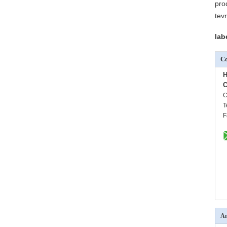
pro
tev
lab
Co
H
C
C
T
F
An