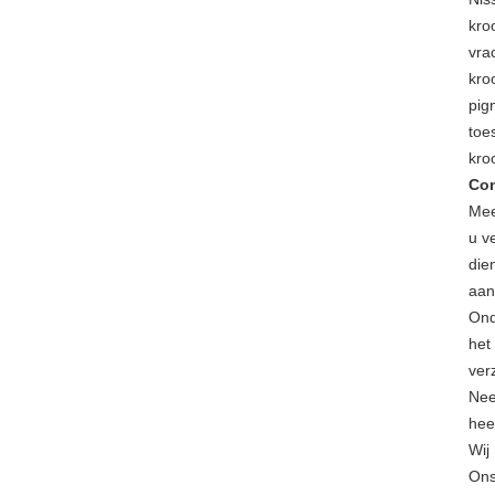
kro
vra
kro
pig
toe
kro
Con
Mee
u v
die
aan
Ond
het
ver
Nee
hee
Wij
Ons