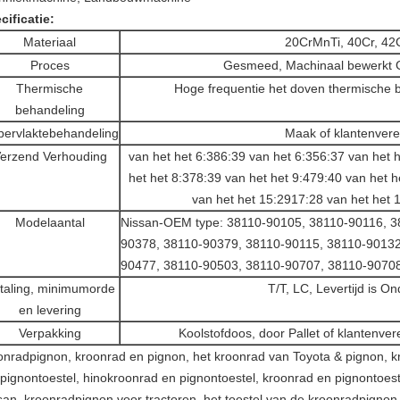
cificatie:
Materiaal
20CrMnTi, 40Cr, 42
Proces
Gesmeed, Machinaal bewerkt G
Thermische
Hoge frequentie het doven thermische 
behandeling
ervlaktebehandeling
Maak of klantenvere
erzend Verhouding
van het het 6:386:39 van het 6:356:37 van het 
het het 8:378:39 van het het 9:479:40 van het 
van het het 15:2917:28 van het het 
Modelaantal
Nissan-OEM type: 38110-90105, 38110-90116, 3
90378, 38110-90379, 38110-90115, 38110-90132
90477, 38110-90503, 38110-90707, 38110-9070
taling, minimumorde
T/T, LC, Levertijd is O
en levering
Verpakking
Koolstofdoos, door Pallet of klantenver
onradpignon, kroonrad en pignon, het kroonrad van Toyota & pignon, k
 pignontoestel, hinokroonrad en pignontoestel, kroonrad en pignontoes
san, kroonradpignon voor tractoren, het toestel van de kroonradpignon