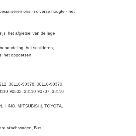
ecialiseren ons in diverse hoogte - het
ijs, het afgietsel van de lage
behandeling, het schilderen,
el het oppoetsen
212, 38110-90378, 38110-90379,
8110-90503, 38110-90707, 38110-
SAN, HINO, MITSUBISHI, TOYOTA,
are Vrachtwagen, Bus,