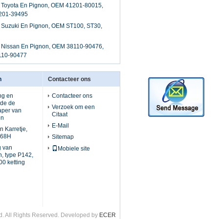
 Toyota En Pignon, OEM 41201-80015,
201-39495
 Suzuki En Pignon, OEM ST100, ST30,
 Nissan En Pignon, OEM 38110-90476,
110-90477
n
Contacteer ons
ng en
Contacteer ons
 de de
Verzoek om een
aper van
Citaat
en
E-Mail
n Karretje,
468H
Sitemap
g van
Mobiele site
, type P142,
0 ketting
d. All Rights Reserved. Developed by
ECER