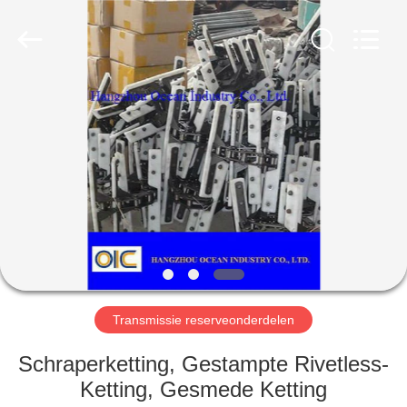
Co.,Ltd.
All
Rights
Reserved.
Developed
by
ECER
HUIS
PRODUCTEN
ONGEVEER
ONS
FABRIEKSREIS
Transmissie reserveonderdelen
KWALITEITSCONTROLE
Schraperketting, Gestampte Rivetless-
Ketting, Gesmede Ketting