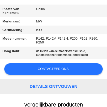
CONTACTEER
ONS
Plaats van
China
herkomst:
Merknaam:
MW
VERZOEK
Certificering:
ISO
OM
EEN
Modelnummer:
P142, P142V, P142H, P200, P102, P260,
P250
CITAAT
Hoog licht:
,
de Delen van de machtstransmissie
automatische transmissie-onderdelen
SITEMAP
CONTACTEER ONS!
PRIVACY
POLICY
DETAILS ONTVOUWEN
vergelijkbare producten