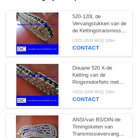
520-120L de
Vervangstukken van de
de Kettingstransmissie
van de motorfietso-ring
USD1-10/M MOQ:100m
in Zwarte en Gloden
CONTACT
Douane 520 X-de
Ketting van de
Ringsmotorfiets met
Zwarte binnen Gele
USD1-10/M MOQ:100m
Outerside
CONTACT
ANSI/van BS/DIN-de
Timingsketen van
Transmissievervangstukken