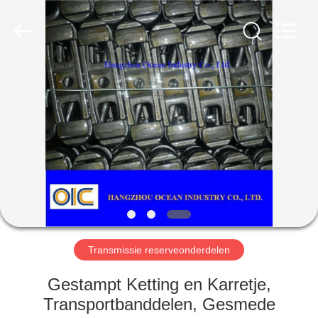
Co.,Ltd.
All
Rights
Reserved.
Developed
by
ECER
HUIS
PRODUCTEN
ONGEVEER
ONS
FABRIEKSREIS
Transmissie reserveonderdelen
KWALITEITSCONTROLE
Gestampt Ketting en Karretje,
Transportbanddelen, Gesmede