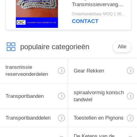
Transmissievervangstukken
voor Motorfietsmotor
Onderhandelbaar MOQ:1.000 m
CONTACT
populaire categorieën
Alle
transmissie
Gear Rekken
reserveonderdelen
spiraalvormig konisch
Transportbanden
tandwiel
Transportbanddelen
Toestellen en Pignons
De Ketens van de