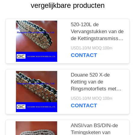
vergelijkbare producten
520-120L de
Vervangstukken van de
de Kettingstransmissie
van de motorfietso-ring
USD1-10/M MOQ:100m
in Zwarte en Gloden
CONTACT
Douane 520 X-de
Ketting van de
Ringsmotorfiets met
Zwarte binnen Gele
USD1-10/M MOQ:100m
Outerside
CONTACT
ANSI/van BS/DIN-de
Timingsketen van