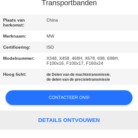
CONTACTEER
Transportbanden
ONS
Plaats van
China
herkomst:
VERZOEK
Merknaam:
MW
OM
Certificering:
ISO
EEN
Modelnummer:
X348, X458, 468H, X678, 698, 698H,
CITAAT
F100x16, F100x17, F160x24
Hoog licht:
,
de Delen van de machtstransmissie
SITEMAP
de delen van de precisietransmissie
CONTACTEER ONS!
PRIVACY
POLICY
DETAILS ONTVOUWEN