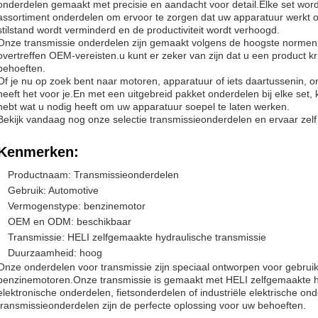
onderdelen gemaakt met precisie en aandacht voor detail.Elke set word
assortiment onderdelen om ervoor te zorgen dat uw apparatuur werkt o
stilstand wordt verminderd en de productiviteit wordt verhoogd.
Onze transmissie onderdelen zijn gemaakt volgens de hoogste normen,
overtreffen OEM-vereisten.u kunt er zeker van zijn dat u een product krij
behoeften.
Of je nu op zoek bent naar motoren, apparatuur of iets daartussenin, o
heeft het voor je.En met een uitgebreid pakket onderdelen bij elke set, k
hebt wat u nodig heeft om uw apparatuur soepel te laten werken.
Bekijk vandaag nog onze selectie transmissieonderdelen en ervaar zelf 
Kenmerken:
Productnaam: Transmissieonderdelen
Gebruik: Automotive
Vermogenstype: benzinemotor
OEM en ODM: beschikbaar
Transmissie: HELI zelfgemaakte hydraulische transmissie
Duurzaamheid: hoog
Onze onderdelen voor transmissie zijn speciaal ontworpen voor gebruik 
benzinemotoren.Onze transmissie is gemaakt met HELI zelfgemaakte h
elektronische onderdelen, fietsonderdelen of industriële elektrische on
transmissieonderdelen zijn de perfecte oplossing voor uw behoeften.