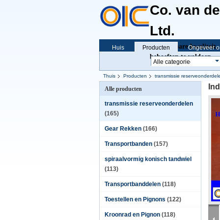
Co. van d
Ltd.
Betrouwbare kwaliteit, 
Huis
Producten
Ongeveer o
behoeften te voldoen
Thuis
Producten
transmissie reserveonderdel
Ind
Alle producten
transmissie reserveonderdelen
(165)
Gear Rekken
(166)
Transportbanden
(157)
spiraalvormig konisch tandwiel
(113)
Transportbanddelen
(118)
Toestellen en Pignons
(122)
Kroonrad en Pignon
(118)