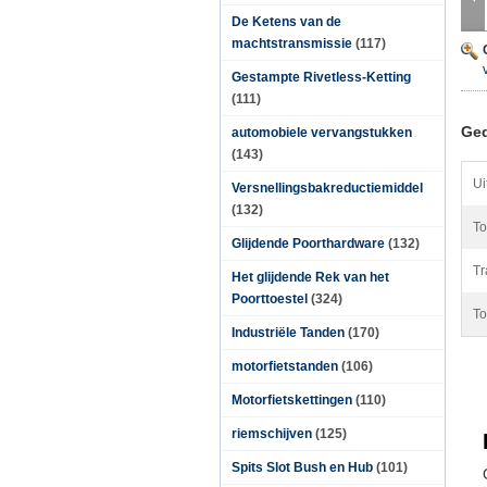
De Ketens van de
machtstransmissie
(117)
Gestampte Rivetless-Ketting
(111)
Ged
automobiele vervangstukken
(143)
Ui
Versnellingsbakreductiemiddel
(132)
To
Glijdende Poorthardware
(132)
Tr
Het glijdende Rek van het
Poorttoestel
(324)
To
Industriële Tanden
(170)
motorfietstanden
(106)
Motorfietskettingen
(110)
riemschijven
(125)
Spits Slot Bush en Hub
(101)