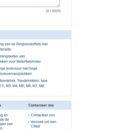
(
0
/ 3000)
ng van de Ringsmotorfiets met
terside
imingsketen van
kken voor Motorfietsmotor
nge levensuur met hoge
issievervangstukken
estelrek, Toestelrekken, type
2.5, M3, M4, M5, M6, M7, M8,
n
Contacteer ons
ng en
Contacteer ons
 de de
Verzoek om een
aper van
Citaat
en