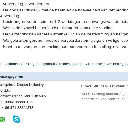
verzending te voorkomen.
De doos zal duidelijk met de naam en de hoeveelheid van het produc
Verzending:
Bestellingen worden binnen 1-2 werkdagen na ontvangst van de beta
We bieden zowel binnenlandse als internationale verzending.
De verzendkosten variëren afhankelijk van de bestemming en het gew
We gebruiken gerenommeerde vervoerders om tijdige en veilige leve
Klanten ontvangen een trackingnummer zodra de bestelling is verzo
,
,
el:
Cilindrische Rollagers
Hydraulische toestelpomp
Automatische versnellingsb
ntactgegevens
angzhou Ocean Industry
Direct Stuur uw aanvraag 
o.,Ltd
ontactpersoon:
Mrs. Lily Mao
el.:
008613588811830
ax:
86-571-88844378