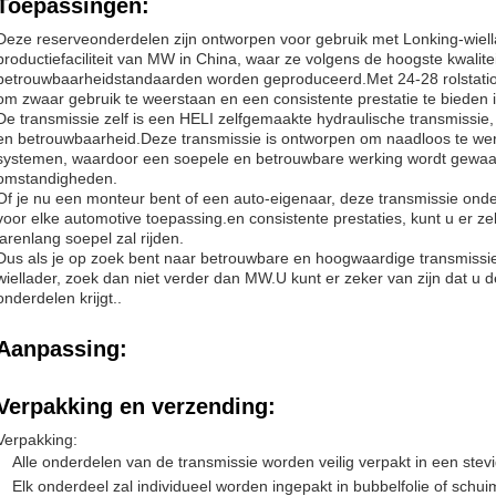
Toepassingen:
Deze reserveonderdelen zijn ontworpen voor gebruik met Lonking-wiel
productiefaciliteit van MW in China, waar ze volgens de hoogste kwalite
betrouwbaarheidstandaarden worden geproduceerd.Met 24-28 rolstatio
om zwaar gebruik te weerstaan en een consistente prestatie te bieden in
De transmissie zelf is een HELI zelfgemaakte hydraulische transmissie, 
en betrouwbaarheid.Deze transmissie is ontworpen om naadloos te wer
systemen, waardoor een soepele en betrouwbare werking wordt gewaarb
omstandigheden.
Of je nu een monteur bent of een auto-eigenaar, deze transmissie onde
voor elke automotive toepassing.en consistente prestaties, kunt u er ze
jarenlang soepel zal rijden.
Dus als je op zoek bent naar betrouwbare en hoogwaardige transmissi
wiellader, zoek dan niet verder dan MW.U kunt er zeker van zijn dat u de
onderdelen krijgt..
Aanpassing:
Verpakking en verzending:
Verpakking:
Alle onderdelen van de transmissie worden veilig verpakt in een stev
Elk onderdeel zal individueel worden ingepakt in bubbelfolie of schu