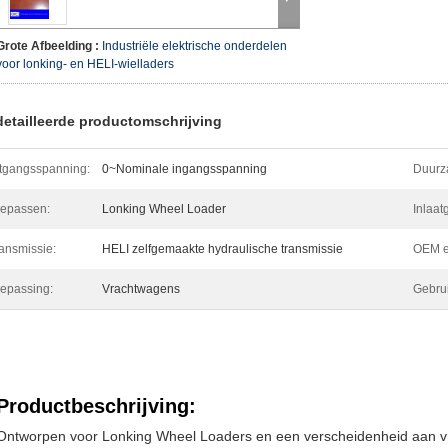
Grote Afbeelding :
Industriële elektrische onderdelen
voor lonking- en HELI-wielladers
etailleerde productomschrijving
tgangsspanning:
0~Nominale ingangsspanning
Duurz
epassen:
Lonking Wheel Loader
Inlaatg
ansmissie:
HELI zelfgemaakte hydraulische transmissie
OEM 
epassing:
Vrachtwagens
Gebrui
Productbeschrijving:
Ontworpen voor Lonking Wheel Loaders en een verscheidenheid aan vr