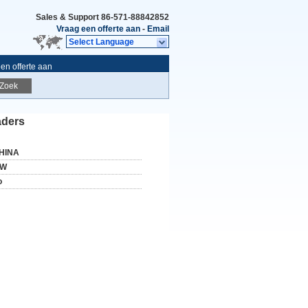
Sales & Support
86-571-88842852
Vraag een offerte aan
-
Email
Select Language
en offerte aan
Zoek
aders
HINA
W
o