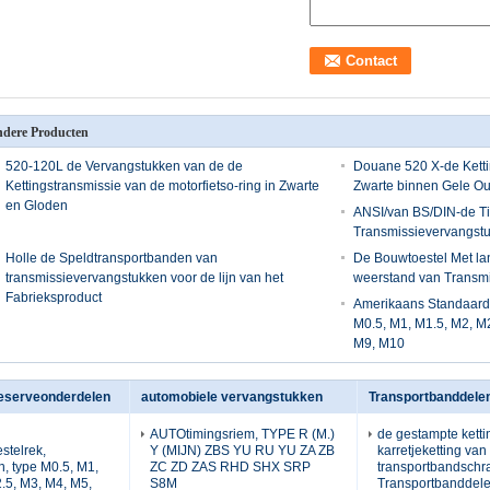
dere Producten
520-120L de Vervangstukken van de de
Douane 520 X-de Ketti
Kettingstransmissie van de motorfietso-ring in Zwarte
Zwarte binnen Gele Ou
en Gloden
ANSI/van BS/DIN-de T
Transmissievervangstu
Holle de Speldtransportbanden van
De Bouwtoestel Met la
transmissievervangstukken voor de lijn van het
weerstand van Transm
Fabrieksproduct
Amerikaans Standaardto
M0.5, M1, M1.5, M2, M
M9, M10
reserveonderdelen
automobiele vervangstukken
Transportbanddele
AUTOtimingsriem, TYPE R (M.)
de gestampte ketti
stelrek,
Y (MIJN) ZBS YU RU YU ZA ZB
karretjeketting van
n, type M0.5, M1,
ZC ZD ZAS RHD SHX SRP
transportbandschr
.5, M3, M4, M5,
S8M
Transportbanddel