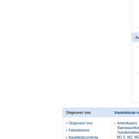
An
Ongeveer ons
transmissie 
Ongeveer ons
Amerikaans
Standaardtoe
Fabrieksreis
Toestelrekke
M1.5, M2, M2
Kwaliteitscontrole