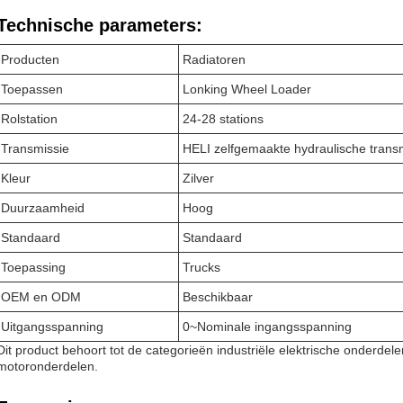
Technische parameters:
Producten
Radiatoren
Toepassen
Lonking Wheel Loader
Rolstation
24-28 stations
Transmissie
HELI zelfgemaakte hydraulische trans
Kleur
Zilver
Duurzaamheid
Hoog
Standaard
Standaard
Toepassing
Trucks
OEM en ODM
Beschikbaar
Uitgangsspanning
0~Nominale ingangsspanning
Dit product behoort tot de categorieën industriële elektrische onderde
motoronderdelen.