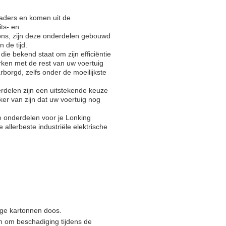
laders en komen uit de
its- en
ns, zijn deze onderdelen gebouwd
 de tijd.
die bekend staat om zijn efficiëntie
ken met de rest van uw voertuig
orgd, zelfs onder de moeilijkste
rdelen zijn een uitstekende keuze
ker van zijn dat uw voertuig nog
e onderdelen voor je Lonking
 allerbeste industriële elektrische
ige kartonnen doos.
im om beschadiging tijdens de