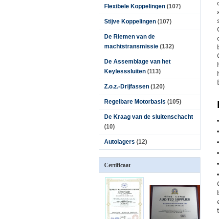
Flexibele Koppelingen
(107)
Stijve Koppelingen
(107)
De Riemen van de
machtstransmissie
(132)
De Assemblage van het
Keylesssluiten
(113)
Z.o.z.-Drijfassen
(120)
Regelbare Motorbasis
(105)
De Kraag van de sluitenschacht
(10)
Autolagers
(12)
Certificaat