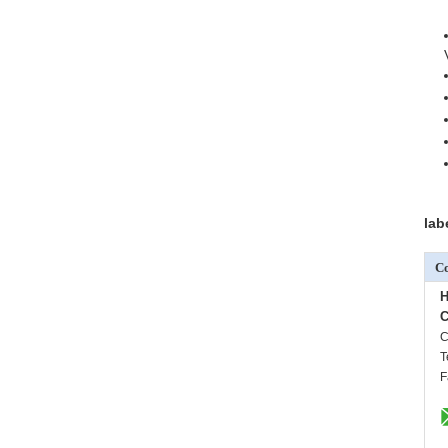
lab
Co
H
C
C
T
F