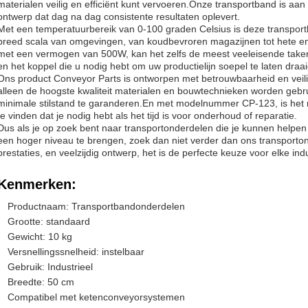
materialen veilig en efficiënt kunt vervoeren.Onze transportband is aa
ontwerp dat dag na dag consistente resultaten oplevert.
Met een temperatuurbereik van 0-100 graden Celsius is deze transport
breed scala van omgevingen, van koudbevroren magazijnen tot hete en v
met een vermogen van 500W, kan het zelfs de meest veeleisende taken
en het koppel die u nodig hebt om uw productielijn soepel te laten draa
Ons product Conveyor Parts is ontworpen met betrouwbaarheid en veilig
alleen de hoogste kwaliteit materialen en bouwtechnieken worden gebr
minimale stilstand te garanderen.En met modelnummer CP-123, is het 
te vinden dat je nodig hebt als het tijd is voor onderhoud of reparatie.
Dus als je op zoek bent naar transportonderdelen die je kunnen helpe
een hoger niveau te brengen, zoek dan niet verder dan ons transport
prestaties, en veelzijdig ontwerp, het is de perfecte keuze voor elke in
Kenmerken:
Productnaam: Transportbandonderdelen
Grootte: standaard
Gewicht: 10 kg
Versnellingssnelheid: instelbaar
Gebruik: Industrieel
Breedte: 50 cm
Compatibel met ketenconveyorsystemen