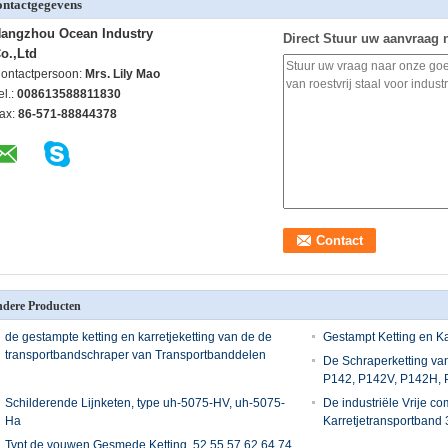
ntactgegevens
angzhou Ocean Industry
Direct Stuur uw aanvraag 
o.,Ltd
ontactpersoon:
Mrs. Lily Mao
el.:
008613588811830
ax:
86-571-88844378
dere Producten
de gestampte ketting en karretjeketting van de de
Gestampt Ketting en Ka
transportbandschraper van Transportbanddelen
De Schraperketting van
P142, P142V, P142H, P
Schilderende Lijnketen, type uh-5075-HV, uh-5075-
De industriële Vrije c
Ha
Karretjetransportband 
Typt de vouwen Gesmede Ketting, 52 55 57 62 64 74