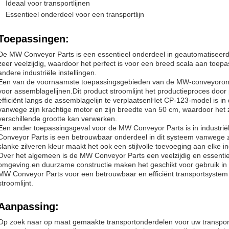
Ideaal voor transportlijnen
Essentieel onderdeel voor een transportlijn
Toepassingen:
De MW Conveyor Parts is een essentieel onderdeel in geautomatiseerd
zeer veelzijdig, waardoor het perfect is voor een breed scala aan toep
andere industriële instellingen.
Een van de voornaamste toepassingsgebieden van de MW-conveyoronde
voor assemblagelijnen.Dit product stroomlijnt het productieproces door
efficiënt langs de assemblagelijn te verplaatsenHet CP-123-model is in 
vanwege zijn krachtige motor en zijn breedte van 50 cm, waardoor het
verschillende grootte kan verwerken.
Een ander toepassingsgeval voor de MW Conveyor Parts is in industr
Conveyor Parts is een betrouwbaar onderdeel in dit systeem vanwege 
slanke zilveren kleur maakt het ook een stijlvolle toevoeging aan elke i
Over het algemeen is de MW Conveyor Parts een veelzijdig en essentiee
omgeving.en duurzame constructie maken het geschikt voor gebruik in 
MW Conveyor Parts voor een betrouwbaar en efficiënt transportsystem
stroomlijnt.
Aanpassing:
Op zoek naar op maat gemaakte transportonderdelen voor uw transpo