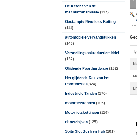
De Ketens van de
machtstransmissie
(117)
Gestampte Rivetless-Ketting
(111)
Ged
automobiele vervangstukken
(143)
Ty
Versnellingsbakreductiemiddel
(132)
Kl
Glijdende Poorthardware
(132)
Ma
Het glijdende Rek van het
Poorttoestel
(324)
Br
Industriële Tanden
(170)
motorfietstanden
(106)
Motorfietskettingen
(110)
riemschijven
(125)
Spits Slot Bush en Hub
(101)