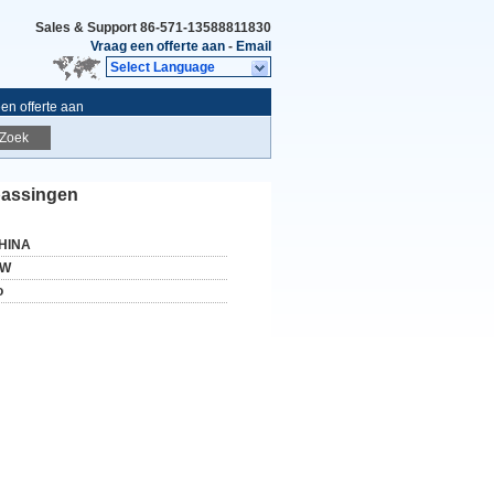
Sales & Support
86-571-13588811830
Vraag een offerte aan
-
Email
Select Language
en offerte aan
Zoek
epassingen
HINA
W
o