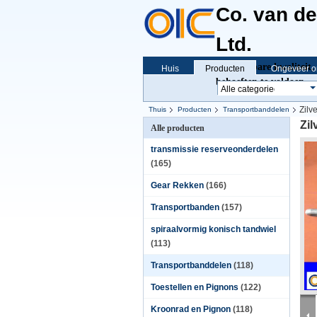
Co. van d
Ltd.
Betrouwbare kwaliteit, 
Huis
Producten
Ongeveer o
behoeften te voldoen
Zilv
Thuis
Producten
Transportbanddelen
Zil
Alle producten
transmissie reserveonderdelen
(165)
Gear Rekken
(166)
Transportbanden
(157)
spiraalvormig konisch tandwiel
(113)
Transportbanddelen
(118)
Toestellen en Pignons
(122)
Kroonrad en Pignon
(118)