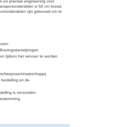
n en precisie engineering voor
ransportonderdelen is 50 cm breed,
sportonderdelen zijn gebouwd om te
dozen.
ndhavingsaanwijzingen.
m tijdens het vervoer te worden
scheepvaartmaatschappij.
bestelling en de
elling is verzonden.
 bestemming.