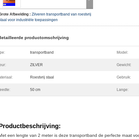
Grote Afbeelding :
Zilveren transportband van roestvrij
staal voor industriële toepassingen
etailleerde productomschrijving
pe:
transportband
Model:
eur:
ZILVER
Gewicht:
teriaal:
Roestvrij staal
Gebruik:
eedte:
50 cm
Lange:
Productbeschrijving:
Met een lengte van 2 meter is deze transportband de perfecte maat vo