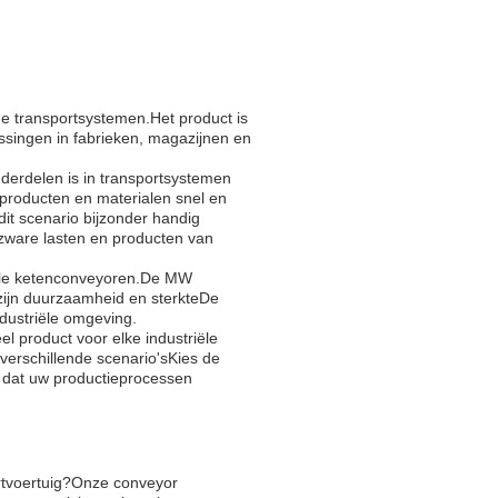
e transportsystemen.Het product is
assingen in fabrieken, magazijnen en
rdelen is in transportsystemen
 producten en materialen snel en
dit scenario bijzonder handig
 zware lasten en producten van
iële ketenconveyoren.De MW
zijn duurzaamheid en sterkteDe
ndustriële omgeving.
l product voor elke industriële
verschillende scenario'sKies de
 dat uw productieprocessen
rtvoertuig?Onze conveyor