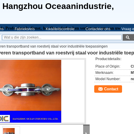
e Hangzhou Oceaanindustrie,
de Professionele dienst,
het Ononderbroken verbeteren om aan uw
ns
Fabrieksreis
Kwaliteitscontrole
Contacteer ons
Vraag e
eren transportband van roestvrij staal voor industriële toepassingen
veren transportband van roestvrij staal voor industriële to
Productdetails:
Place of Origin:
C
Merknaam:
M
Model Number:
n
Contact