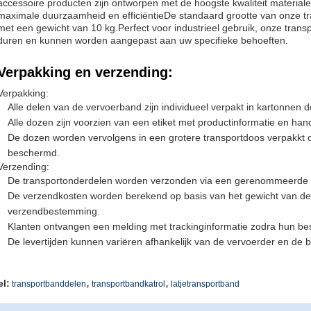
accessoire producten zijn ontworpen met de hoogste kwaliteit materiale
maximale duurzaamheid en efficiëntieDe standaard grootte van onze t
met een gewicht van 10 kg.Perfect voor industrieel gebruik, onze tran
duren en kunnen worden aangepast aan uw specifieke behoeften.
Verpakking en verzending:
Verpakking:
Alle delen van de vervoerband zijn individueel verpakt in kartonnen 
Alle dozen zijn voorzien van een etiket met productinformatie en ha
De dozen worden vervolgens in een grotere transportdoos verpakkt o
beschermd.
Verzending:
De transportonderdelen worden verzonden via een gerenommeerde 
De verzendkosten worden berekend op basis van het gewicht van de 
verzendbestemming.
Klanten ontvangen een melding met trackinginformatie zodra hun best
De levertijden kunnen variëren afhankelijk van de vervoerder en de
,
,
el:
transportbanddelen
transportbandkatrol
latjetransportband