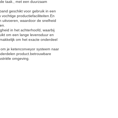
n de taak., met een duurzaam
band geschikt voor gebruik in een
ochtige productiefaciliteiten.En
 uitvoeren, waardoor de snelheid
ien.
heid in het achterhoofd, waarbij
uikt om een lange levensduur en
makkelijk om het exacte onderdeel
n om je ketenconveyor systeem naar
onderdelen product.betrouwbare
dustriële omgeving.