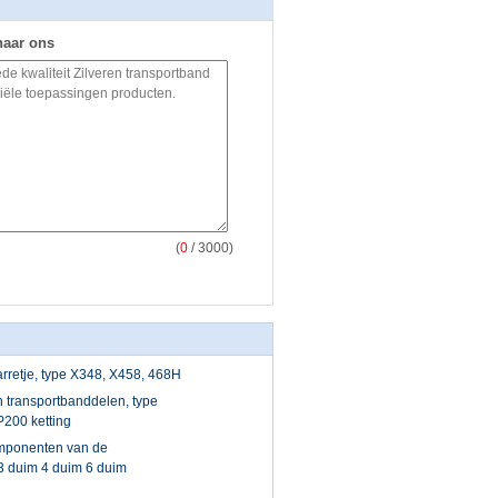
naar ons
(
0
/ 3000)
rretje, type X348, X458, 468H
 transportbanddelen, type
200 ketting
omponenten van de
3 duim 4 duim 6 duim