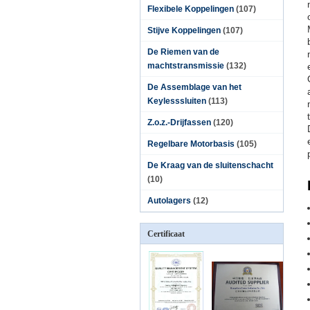
Flexibele Koppelingen
(107)
Stijve Koppelingen
(107)
De Riemen van de
machtstransmissie
(132)
De Assemblage van het
Keylesssluiten
(113)
Z.o.z.-Drijfassen
(120)
Regelbare Motorbasis
(105)
De Kraag van de sluitenschacht
(10)
Autolagers
(12)
Certificaat