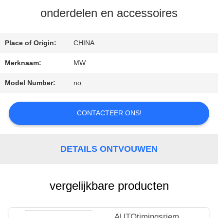
onderdelen en accessoires
CONTACTEER
Place of Origin:
CHINA
ONS
Merknaam:
MW
Model Number:
no
VERZOEK
OM
CONTACTEER ONS!
EEN
DETAILS ONTVOUWEN
CITAAT
vergelijkbare producten
SITEMAP
AUTOtimingsriem,