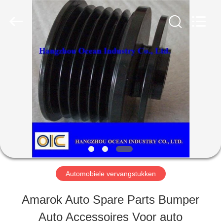
Ocean
Industry
Co.,Ltd.
All
Rights
Reserved.
HUIS
Developed
by
ECER
PRODUCTEN
ONGEVEER
ONS
Automobiele vervangstukken
FABRIEKSREIS
Amarok Auto Spare Parts Bumper
Auto Accessoires Voor auto
KWALITEITSCONTROLE