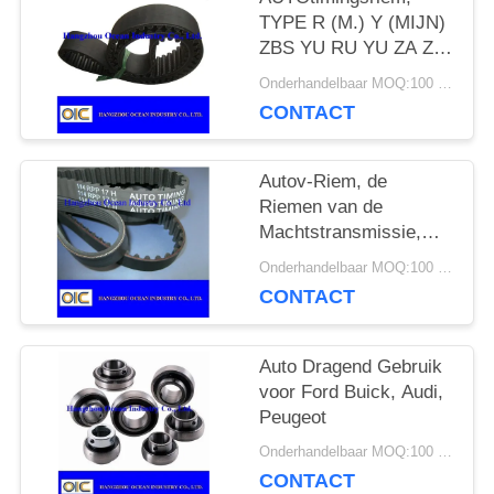
PRIVACY
TYPE R (M.) Y (MIJN)
ZBS YU RU YU ZA ZB
POLICY
ZC ZD ZAS RHD SHX
Onderhandelbaar MOQ:100 stuks
SRP S8M
CONTACT
Autov-Riem, de
Riemen van de
Machtstransmissie,
type AV10, AV13,
Onderhandelbaar MOQ:100 stuks
AV15, AV17, AV20,
CONTACT
2AV10, 2AV13, 2AV15
Auto Dragend Gebruik
voor Ford Buick, Audi,
Peugeot
Onderhandelbaar MOQ:100 stuks
CONTACT