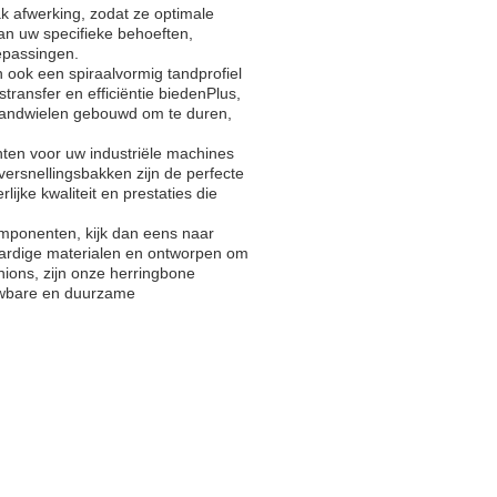
 afwerking, zodat ze optimale
n uw specifieke behoeften,
epassingen.
n ook een spiraalvormig tandprofiel
transfer en efficiëntie biedenPlus,
tandwielen gebouwd om te duren,
ten voor uw industriële machines
ersnellingsbakken zijn de perfecte
ke kwaliteit en prestaties die
mponenten, kijk dan eens naar
ardige materialen en ontworpen om
ions, zijn onze herringbone
ouwbare en duurzame