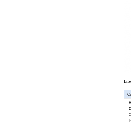
lab
Co
H
C
C
T
F