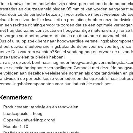
Onze tandwielen en tandwielen zijn ontworpen met een bodemoppervlak
prestaties en duurzaamheid bieden.05 mm of kan worden aangepast aa
waardoor ze de perfecte keuze zijn voor zelfs de meest veeleisende to
Naast hun uitzonderlijke kwaliteit en prestaties, hebben onze tandwiele
en een rechtse richting.ervoor te zorgen dat ze een optimale vermogens
met hun duurzame constructie en hoogwaardige materialen, zijn onze 
en zorgen voor betrouwbare prestaties en duurzame duurzaamheid.
Dus of u nu op zoek bent naar hoogwaardige versnellingsbakcomponen
of betrouwbare autoversnellingsbakonderdelen voor uw voertuig, onze v
keuze.Dus waarom wachten?Bestel vandaag nog en ervaar de uitzonderlij
onze tandwielen te bieden hebben!
En als je op zoek bent naar nog meer hoogwaardige versnellingsbakco
onze selectie heringbone-versnellingen.Gemaakt met dezelfde hoogwa
te voldoen aan dezelfde veeleisende normen als onze tandwielen en pin
tandwielen de perfecte keuze voor iedereen die op zoek is naar betr
versnellingsbakcomponenten voor hun industriële machines.
Kenmerken:
Productnaam: tandwielen en tandwielen
Laadcapaciteit: hoog
Oppervlak afwerking: grond
Module: 1-10