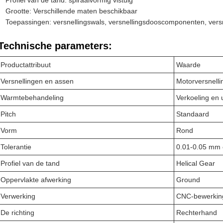
Profiel van de tand: spiraalvormig vistuig
Grootte: Verschillende maten beschikbaar
Toepassingen: versnellingswals, versnellingsdooscomponenten, vers
Technische parameters:
Productattribuut
Waarde
Versnellingen en assen
Motorversnelli
Warmtebehandeling
Verkoeling en 
Pitch
Standaard
Vorm
Rond
Tolerantie
0.01-0.05 mm 
Profiel van de tand
Helical Gear
Oppervlakte afwerking
Ground
Verwerking
CNC-bewerkin
De richting
Rechterhand