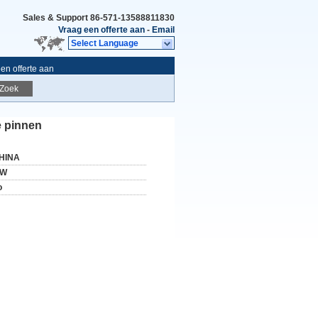
Sales & Support
86-571-13588811830
Vraag een offerte aan
-
Email
Select Language
en offerte aan
Zoek
e pinnen
HINA
W
o