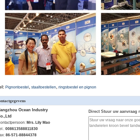
,
,
el:
Pignontoestel
staaltoestellen
ringstoestel en pignon
ntactgegevens
angzhou Ocean Industry
Direct Stuur uw aanvraag 
o.,Ltd
ontactpersoon:
Mrs. Lily Mao
el.:
008613588811830
ax:
86-571-88844378