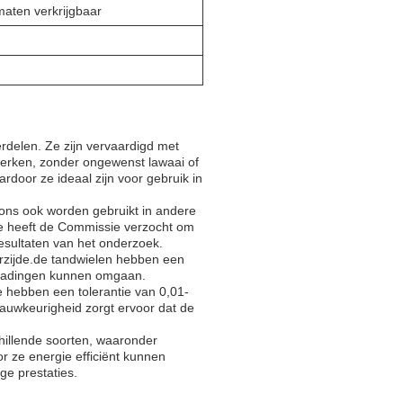
maten verkrijgbaar
erdelen. Ze zijn vervaardigd met
 werken, zonder ongewenst lawaai of
rdoor ze ideaal zijn voor gebruik in
ons ook worden gebruikt in andere
ie heeft de Commissie verzocht om
resultaten van het onderzoek.
rzijde.de tandwielen hebben een
e ladingen kunnen omgaan.
e hebben een tolerantie van 0,01-
auwkeurigheid zorgt ervoor dat de
chillende soorten, waaronder
 ze energie efficiënt kunnen
ge prestaties.