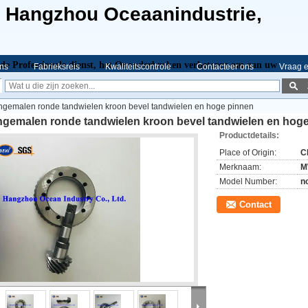
e Hangzhou Oceaanindustrie,
de Professionele dienst,
het Ononderbroken verbeteren om aan uw
ns
Fabrieksreis
Kwaliteitscontrole
Contacteer ons
Vraag e
jngemalen ronde tandwielen kroon bevel tandwielen en hoge pinnen
jngemalen ronde tandwielen kroon bevel tandwielen en hog
Productdetails:
Place of Origin:
C
Merknaam:
M
Model Number:
n
Contact