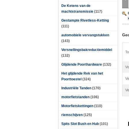
De Ketens van de
machtstransmissie
(117)
Gestampte Rivetless-Ketting
(111)
Ged
automobiele vervangstukken
(143)
Versnellingsbakreductiemiddel
To
(132)
Glijdende Poorthardware
(132)
Vo
Het glijdende Rek van het
Ve
Poorttoestel
(324)
Industriële Tanden
(170)
Ve
motorfietstanden
(106)
Motorfietskettingen
(110)
riemschijven
(125)
Spits Slot Bush en Hub
(101)