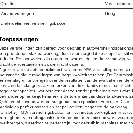
Grootte
Verschillende 
Vervoervermogen
Hoog
Onderdelen van versnellingsbakken
Toepassingen:
Deze versnellingen zijn perfect voor gebruik in autoversnellingsbakond
een grondoppervlakteafwerking, die ervoor zorgt dat ze soepel en stil
trillingen.De tandwielen zijn ook zo ontworpen dat ze duurzaam zijn, waa
krachtige voertuigen en zware vrachtwagens.
Afgezien van de automobielindustrie kunnen MW-versnellingen en -pini
industrieën die versnellingen van hoge kwaliteit vereisen.,De Commiss
een verslag uit te brengen over de resultaten van de evaluatie van de 
Een van de belangrijkste kenmerken van deze tandwielen is hun rechte
hoge laadcapaciteit, wat betekent dat ze zonder problemen met zwar
Een ander opmerkelijk kenmerk is de tolerantie van deze tandwielen: z
0,05 mm of kunnen worden aangepast aan specifieke vereisten.Deze n
tandwielen perfect passen en soepel werken, ongeacht de aanvraag.
Tot slot zijn MW-versnellingsbakken en -spinnetjes verkrijgbaar in vers
herringbone-versnellingsbakken.Ze hebben een uniek ontwerp waardoor
overbrengen, waardoor ze perfect zijn voor gebruik in machines met ho