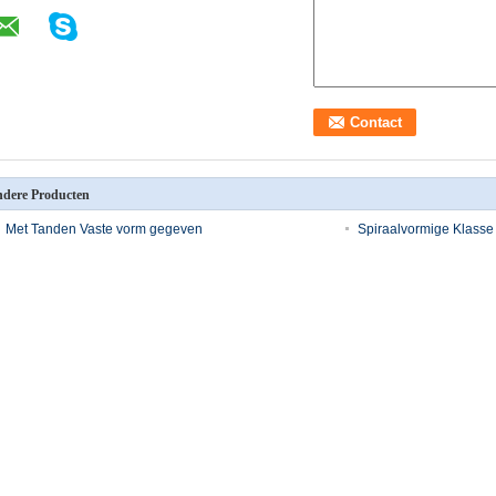
dere Producten
Met Tanden Vaste vorm gegeven
Spiraalvormige Klasse
Koolstofstaalverbrijzeling 1,75 Toestellen en Pignons
rand JIS Kroonradpign
Planetarische Spiraalvormige DIN-Klasse 4
De transmissie verhard
Toestellen en Pignons
Pignontoestellen
Van het het Bronsstaal C45 van het
Autodelen LinkerKroon
snelheidsreductiemiddel het Toestel van het de
Wormwiel
reserveonderdelen
automobiele vervangstukken
Transportbanddele
AUTOtimingsriem, TYPE R (M.)
de gestampte ketti
stelrek,
Y (MIJN) ZBS YU RU YU ZA ZB
karretjeketting van
n, type M0.5, M1,
ZC ZD ZAS RHD SHX SRP
transportbandschr