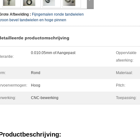
Grote Afbeelding :
Fijngemalen ronde tandwielen
kroon bevel tandwielen en hoge pinnen
etailleerde productomschrijving
0.010.05mm of Aangepast
Oppervlakte
lerantie:
afwerking:
rm:
Rond
Materiaal:
rvoervermogen:
Hoog
Pitch:
rwerking:
CNC-bewerking
Toepassing:
Productbeschrijving: