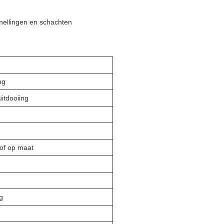
nellingen en schachten
ng
uitdooiing
of op maat
g