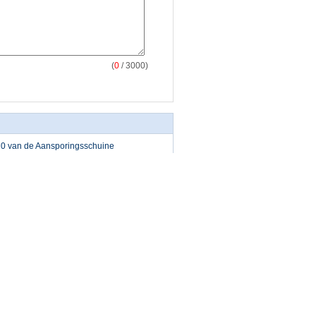
(
0
/ 3000)
 0 van de Aansporingsschuine
on
t Staal ex60-5 Ring en
rad 1,25 en Pignontoestel
n
Contacteer ons
ng en
Contacteer ons
 de de
Verzoek om een
aper van