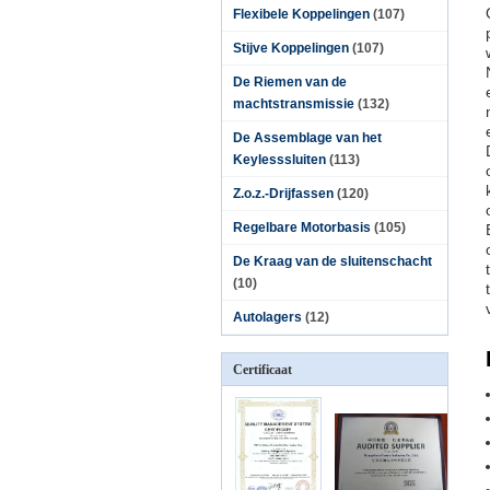
Flexibele Koppelingen
(107)
Stijve Koppelingen
(107)
De Riemen van de
machtstransmissie
(132)
De Assemblage van het
Keylesssluiten
(113)
Z.o.z.-Drijfassen
(120)
Regelbare Motorbasis
(105)
De Kraag van de sluitenschacht
(10)
Autolagers
(12)
Certificaat