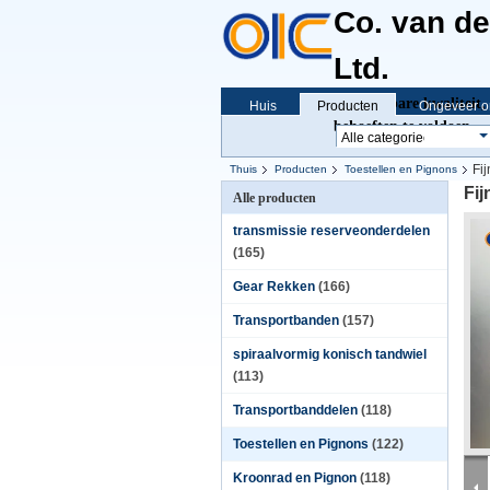
Co. van d
Ltd.
Betrouwbare kwaliteit, 
Huis
Producten
Ongeveer o
behoeften te voldoen
Fi
Thuis
Producten
Toestellen en Pignons
Fi
Alle producten
transmissie reserveonderdelen
(165)
Gear Rekken
(166)
Transportbanden
(157)
spiraalvormig konisch tandwiel
(113)
Transportbanddelen
(118)
Toestellen en Pignons
(122)
Kroonrad en Pignon
(118)