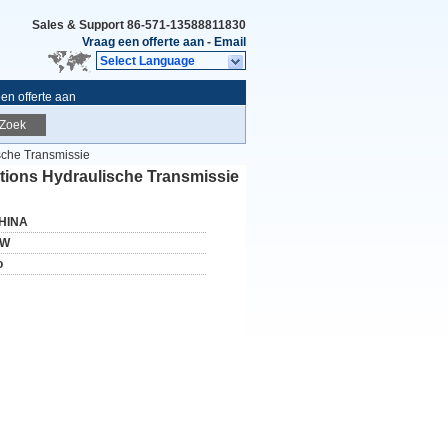
Sales & Support
86-571-13588811830
Vraag een offerte aan
-
Email
Select Language
en offerte aan
Zoek
sche Transmissie
tions Hydraulische Transmissie
HINA
W
o