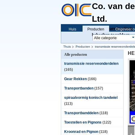
Co. van d
Ltd.
Betrouwbare kwaliteit, 
Huis
Producten
Ongeveer o
behoeften te voldoen
Thuis
Producten
transmissie reserveonderdel
HEL
Alle producten
transmissie reserveonderdelen
(165)
Gear Rekken
(166)
Transportbanden
(157)
spiraalvormig konisch tandwiel
(113)
Transportbanddelen
(118)
Toestellen en Pignons
(122)
Kroonrad en Pignon
(118)