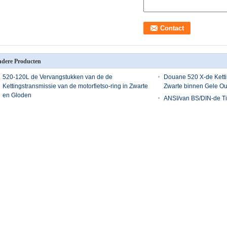
dere Producten
520-120L de Vervangstukken van de de
Douane 520 X-de Ketti
Kettingstransmissie van de motorfietso-ring in Zwarte
Zwarte binnen Gele Ou
en Gloden
ANSI/van BS/DIN-de T
Transmissievervangstu
Holle de Speldtransportbanden van
De Bouwtoestel Met la
transmissievervangstukken voor de lijn van het
weerstand van Transm
Fabrieksproduct
Amerikaans Standaardto
M0.5, M1, M1.5, M2, M
M9, M10
reserveonderdelen
automobiele vervangstukken
Transportbanddele
AUTOtimingsriem, TYPE R (M.)
de gestampte ketti
stelrek,
Y (MIJN) ZBS YU RU YU ZA ZB
karretjeketting van
n, type M0.5, M1,
ZC ZD ZAS RHD SHX SRP
transportbandschr
.5, M3, M4, M5,
S8M
Transportbanddel