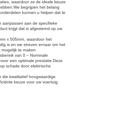
ties, waardoor ze de ideale keuze
hebben.We begrijpen het belang
eonderdelen kunnen u helpen dat te
 aanpassen aan de specifieke
duct krijgt dat is afgestemd op uw
0mm x 505mm, waardoor het
odig is.en we streven ernaar om het
 mogelijk te maken.
sbereik van 0 ~ Nominale
 voor een optimale prestatie.Deze
 op schade door elektrische
 die kwalitatief hoogwaardige
ficiënte keuze voor uw voertuig.