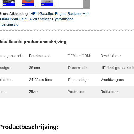
Grote Afbeelding :
HELI Gasoline Engine Radiator Met
38mm Input Hole 24-28 Stations Hydraulische
Transmissie
etailleerde productomschrijving
rmogensoort:
Benzinemotor
OEM en ODM:
Beschikbaar
laatgat:
38 mm
Transmissie:
HELI zelfgemaakte h
lstation:
24-28 stations
Toepassing:
Vrachtwagens
eur:
Zilver
Producten:
Radiatoren
Productbeschrijving: