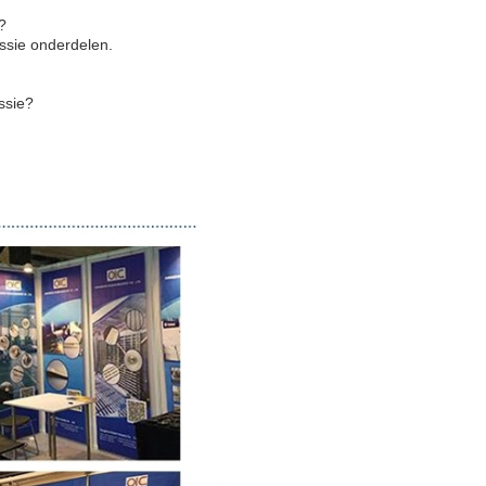
?
ssie onderdelen.
ssie?