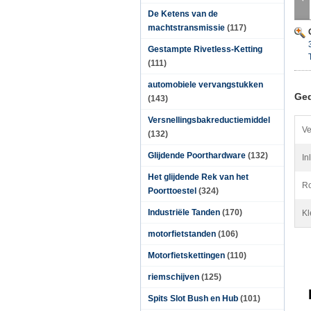
De Ketens van de
machtstransmissie
(117)
Gestampte Rivetless-Ketting
(111)
automobiele vervangstukken
Ged
(143)
Versnellingsbakreductiemiddel
Ve
(132)
Glijdende Poorthardware
(132)
In
Het glijdende Rek van het
Ro
Poorttoestel
(324)
Industriële Tanden
(170)
Kl
motorfietstanden
(106)
Motorfietskettingen
(110)
riemschijven
(125)
Spits Slot Bush en Hub
(101)