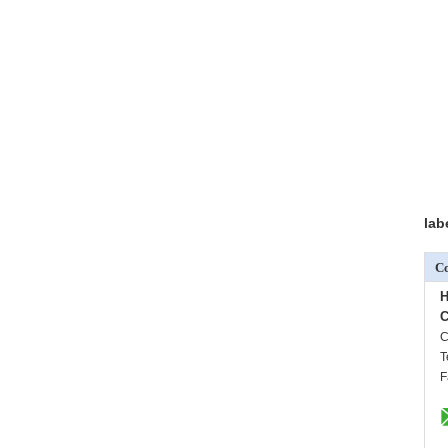
lab
Co
H
C
C
T
F