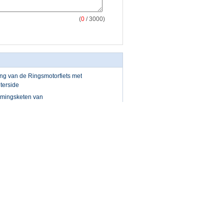
(
0
/ 3000)
ng van de Ringsmotorfiets met
terside
imingsketen van
kken voor Motorfietsmotor
nge levensuur met hoge
issievervangstukken
estelrek, Toestelrekken, type
2.5, M3, M4, M5, M6, M7, M8,
n
Contacteer ons
ng en
Contacteer ons
 de de
Verzoek om een
aper van
Citaat
en