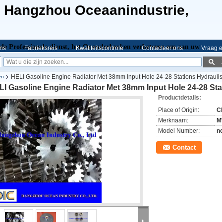
e Hangzhou Oceaanindustrie,
de Professionele dienst,
het Ononderbroken verbeteren om aan uw
ns
Fabrieksreis
Kwaliteitscontrole
Contacteer ons
Vraag e
HELI Gasoline Engine Radiator Met 38mm Input Hole 24-28 Stations Hydrauli
en
I Gasoline Engine Radiator Met 38mm Input Hole 24-28 Sta
Productdetails:
Place of Origin:
C
Merknaam:
M
Model Number:
n
Contact