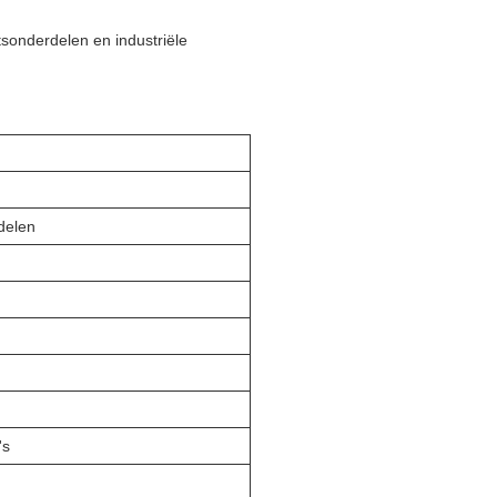
tsonderdelen en industriële
delen
's