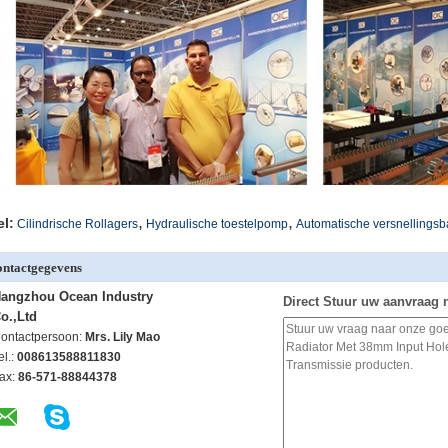
,
,
el:
Cilindrische Rollagers
Hydraulische toestelpomp
Automatische versnellingsb
ntactgegevens
angzhou Ocean Industry
Direct Stuur uw aanvraag 
o.,Ltd
ontactpersoon:
Mrs. Lily Mao
el.:
008613588811830
ax:
86-571-88844378