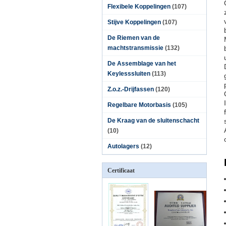
Flexibele Koppelingen
(107)
Stijve Koppelingen
(107)
De Riemen van de
machtstransmissie
(132)
De Assemblage van het
Keylesssluiten
(113)
Z.o.z.-Drijfassen
(120)
Regelbare Motorbasis
(105)
De Kraag van de sluitenschacht
(10)
Autolagers
(12)
Certificaat