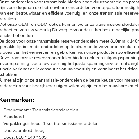
Onze onderdelen voor transmissie bieden hoge duurzaamheid en presta
zijn voor degenen die betrouwbare onderdelen voor apparatuur nodig 
van een betrouwbaar en efficiënt voertuig, en onze transmissie reserv
bereiken.
Met onze OEM- en ODM-opties kunnen we onze transmissieonderdelen
behoeften van uw voertuig.Dit zorgt ervoor dat u het best mogelijke pro
unieke behoeften.
De doos voor onze transmissie reserveonderdelen meet 810mm x 14
gemakkelijk is om de onderdelen op te slaan en te vervoeren als dat n
proces van het verwerven en gebruiken van onze producten zo efficiënt
Onze transmissie reserveonderdelen bieden ook een uitgangsspanning
Invoerspanning, zodat uw voertuig het juiste spanningsniveau ontvangt
functie verlengt de levensduur van uw voertuig en vermindert het risico
schokken.
Al met al zijn onze transmissie-onderdelen de beste keuze voor mensen
onderdelen voor bedrijfsvoertuigen willen.zij zijn een betrouwbare en ef
Kenmerken:
Productnaam: Transmissieonderdelen
Standaard:
Verpakkingsinhoud: 1 set transmissieonderdelen
Duurzaamheid: hoog
Doos: 810 * 140 * 505