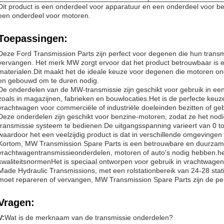
Dit product is een onderdeel voor apparatuur en een onderdeel voor bedr
een onderdeel voor motoren.
Toepassingen:
Deze Ford Transmission Parts zijn perfect voor degenen die hun trans
vervangen. Het merk MW zorgt ervoor dat het product betrouwbaar is
materialen.Dit maakt het de ideale keuze voor degenen die motoren ond
en gebouwd om te duren nodig.
De onderdelen van de MW-transmissie zijn geschikt voor gebruik in een
zoals in magazijnen, fabrieken en bouwlocaties.Het is de perfecte keu
vrachtwagen voor commerciële of industriële doeleinden bezitten of geb
Deze onderdelen zijn geschikt voor benzine-motoren, zodat ze het no
transmissie systeem te bedienen.De uitgangsspanning varieert van 0 t
waardoor het een veelzijdig product is dat in verschillende omgevingen
Kortom, MW Transmission Spare Parts is een betrouwbare en duurzam
vrachtwagentransmissieonderdelen, motoren of auto's nodig hebben.h
kwaliteitsnormenHet is speciaal ontworpen voor gebruik in vrachtwagen
Made Hydraulic Transmissions, met een rolstationbereik van 24-28 sta
moet repareren of vervangen, MW Transmission Spare Parts zijn de pe
Vragen:
V:
Wat is de merknaam van de transmissie onderdelen?