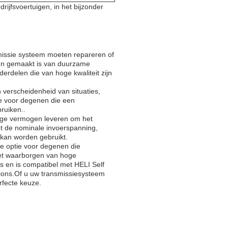
ijfsvoertuigen, in het bijzonder
missie systeem moeten repareren of
 en gemaakt is van duurzame
erdelen die van hoge kwaliteit zijn
 verscheidenheid van situaties,
ze voor degenen die een
ruiken..
dige vermogen leveren om het
ot de nominale invoerspanning,
 kan worden gebruikt.
e optie voor degenen die
et waarborgen van hoge
s en is compatibel met HELI Self
tions.Of u uw transmissiesysteem
rfecte keuze.