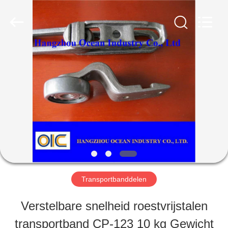
Co.,Ltd.
All
Rights
Reserved.
Developed
by
HUIS
ECER
PRODUCTEN
ONGEVEER
ONS
Transportbanddelen
FABRIEKSREIS
Verstelbare snelheid roestvrijstalen
transportband CP-123 10 kg Gewicht
KWALITEITSCONTROLE