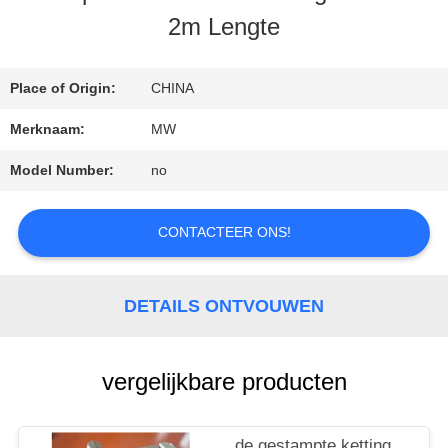
2m Lengte
CONTACTEER
Place of Origin:
CHINA
ONS
Merknaam:
MW
Model Number:
no
VERZOEK
OM
CONTACTEER ONS!
EEN
DETAILS ONTVOUWEN
CITAAT
vergelijkbare producten
SITEMAP
de gestampte ketting