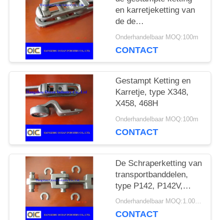
PRIVACY
en karretjeketting van
de de
POLICY
transportbandschraper
Onderhandelbaar MOQ:100m
van
CONTACT
Transportbanddelen
Gestampt Ketting en
Karretje, type X348,
X458, 468H
Onderhandelbaar MOQ:100m
CONTACT
De Schraperketting van
transportbanddelen,
type P142, P142V,
P142H, P200 ketting
Onderhandelbaar MOQ:1.000 m
CONTACT