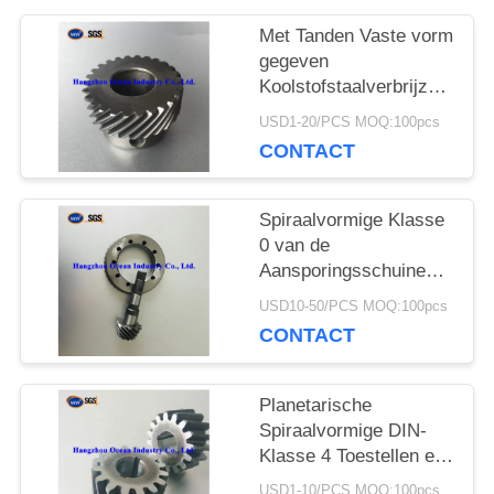
PRIVACY
Met Tanden Vaste vorm
POLICY
gegeven
Koolstofstaalverbrijzeling
1,75 Toestellen en
USD1-20/PCS MOQ:100pcs
Pignons
CONTACT
Spiraalvormige Klasse
0 van de
Aansporingsschuine
rand JIS
USD10-50/PCS MOQ:100pcs
Kroonradpignon
CONTACT
Planetarische
Spiraalvormige DIN-
Klasse 4 Toestellen en
Pignons
USD1-10/PCS MOQ:100pcs