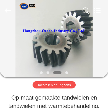
Co.,Ltd.
All
Rights
Reserved.
Developed
by
HUIS
ECER
PRODUCTEN
ONGEVEER
ONS
Toestellen en Pignons
FABRIEKSREIS
Op maat gemaakte tandwielen en
tandwielen met warmtebehandeling,
KWALITEITSCONTROLE