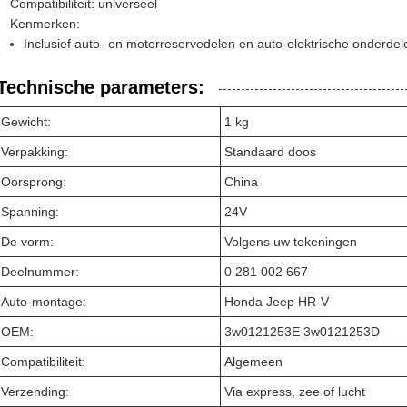
Compatibiliteit: universeel
Kenmerken:
Inclusief auto- en motorreservedelen en auto-elektrische onderdel
Technische parameters:
Gewicht:
1 kg
Verpakking:
Standaard doos
Oorsprong:
China
Spanning:
24V
De vorm:
Volgens uw tekeningen
Deelnummer:
0 281 002 667
Auto-montage:
Honda Jeep HR-V
OEM:
3w0121253E 3w0121253D
Compatibiliteit:
Algemeen
Verzending:
Via express, zee of lucht