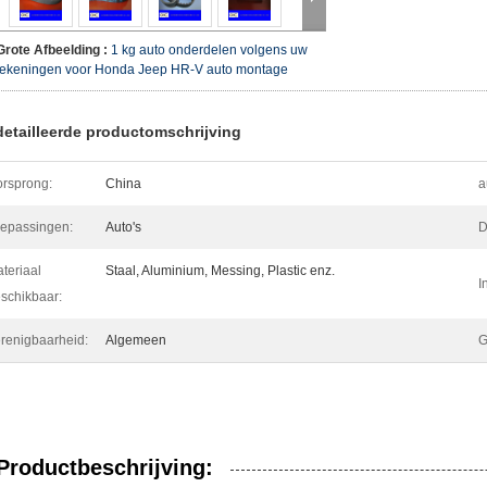
Grote Afbeelding :
1 kg auto onderdelen volgens uw
tekeningen voor Honda Jeep HR-V auto montage
etailleerde productomschrijving
rsprong:
China
a
epassingen:
Auto's
D
teriaal
Staal, Aluminium, Messing, Plastic enz.
I
schikbaar:
renigbaarheid:
Algemeen
G
Productbeschrijving: