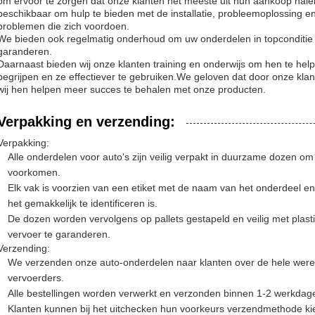
om ervoor te zorgen dat onze klanten het meeste uit hun aankoop hale
beschikbaar om hulp te bieden met de installatie, probleemoplossing e
problemen die zich voordoen.
We bieden ook regelmatig onderhoud om uw onderdelen in topconditie t
garanderen.
Daarnaast bieden wij onze klanten training en onderwijs om hen te hel
begrijpen en ze effectiever te gebruiken.We geloven dat door onze kla
wij hen helpen meer succes te behalen met onze producten.
Verpakking en verzending:
Verpakking:
Alle onderdelen voor auto's zijn veilig verpakt in duurzame dozen om
voorkomen.
Elk vak is voorzien van een etiket met de naam van het onderdeel e
het gemakkelijk te identificeren is.
De dozen worden vervolgens op pallets gestapeld en veilig met plasti
vervoer te garanderen.
Verzending:
We verzenden onze auto-onderdelen naar klanten over de hele were
vervoerders.
Alle bestellingen worden verwerkt en verzonden binnen 1-2 werkdage
Klanten kunnen bij het uitchecken hun voorkeurs verzendmethode ki