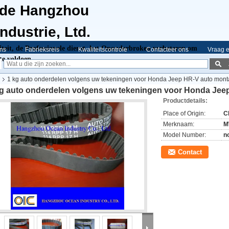
 de Hangzhou
dustrie, Ltd.
eit, de Professionele dienst,
het Ononderbroken verbeteren om
ns
Fabrieksreis
Kwaliteitscontrole
Contacteer ons
Vraag e
te voldoen
1 kg auto onderdelen volgens uw tekeningen voor Honda Jeep HR-V auto mon
kg auto onderdelen volgens uw tekeningen voor Honda Jee
Productdetails:
Place of Origin:
C
Merknaam:
M
Model Number:
n
Contact