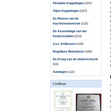
Flexibele Koppelingen
(107)
Stijve Koppelingen
(107)
De Riemen van de
machtstransmissie
(132)
De Assemblage van het
Keylesssluiten
(113)
Z.o.z.-Drijfassen
(120)
Regelbare Motorbasis
(105)
De Kraag van de sluitenschacht
(10)
Autolagers
(12)
Certificaat