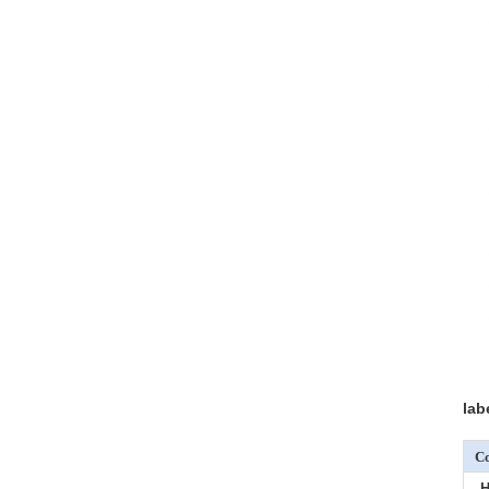
lab
Co
H