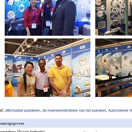
,
,
el:
aftermarket autodelen
de reserveonderdelen van het autodeel
Automobiele V
ntactgegevens
angzhou Ocean Industry