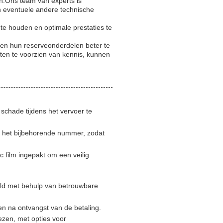
n.Ons team van experts is
n eventuele andere technische
e houden en optimale prestaties te
pen hun reserveonderdelen beter te
nten te voorzien van kennis, kunnen
 schade tijdens het vervoer te
n het bijbehorende nummer, zodat
c film ingepakt om een veilig
ld met behulp van betrouwbare
n na ontvangst van de betaling.
ezen, met opties voor