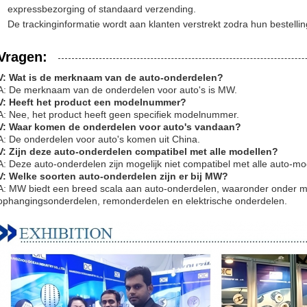
expressbezorging of standaard verzending.
De trackinginformatie wordt aan klanten verstrekt zodra hun bestellin
Vragen:
V: Wat is de merknaam van de auto-onderdelen?
A: De merknaam van de onderdelen voor auto's is MW.
V: Heeft het product een modelnummer?
A: Nee, het product heeft geen specifiek modelnummer.
V: Waar komen de onderdelen voor auto's vandaan?
A: De onderdelen voor auto's komen uit China.
V: Zijn deze auto-onderdelen compatibel met alle modellen?
A: Deze auto-onderdelen zijn mogelijk niet compatibel met alle auto-mo
V: Welke soorten auto-onderdelen zijn er bij MW?
A: MW biedt een breed scala aan auto-onderdelen, waaronder onder 
ophangingsonderdelen, remonderdelen en elektrische onderdelen.