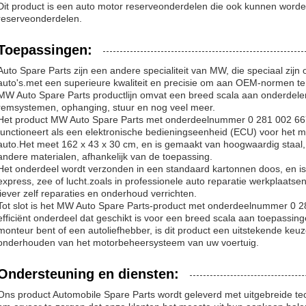
Dit product is een auto motor reserveonderdelen die ook kunnen worden
reserveonderdelen.
Toepassingen:
Auto Spare Parts zijn een andere specialiteit van MW, die speciaal zijn
auto's.met een superieure kwaliteit en precisie om aan OEM-normen te
MW Auto Spare Parts productlijn omvat een breed scala aan onderdele
remsystemen, ophanging, stuur en nog veel meer.
Het product MW Auto Spare Parts met onderdeelnummer 0 281 002 667 
functioneert als een elektronische bedieningseenheid (ECU) voor het
auto.Het meet 162 x 43 x 30 cm, en is gemaakt van hoogwaardig staal,
andere materialen, afhankelijk van de toepassing.
Het onderdeel wordt verzonden in een standaard kartonnen doos, en is
express, zee of lucht.zoals in professionele auto reparatie werkplaatse
liever zelf reparaties en onderhoud verrichten.
Tot slot is het MW Auto Spare Parts-product met onderdeelnummer 0 
efficiënt onderdeel dat geschikt is voor een breed scala aan toepassin
monteur bent of een autoliefhebber, is dit product een uitstekende keu
onderhouden van het motorbeheersysteem van uw voertuig.
Ondersteuning en diensten:
Ons product Automobile Spare Parts wordt geleverd met uitgebreide te