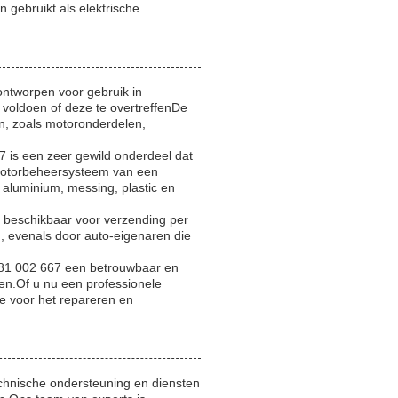
 gebruikt als elektrische
 ontworpen voor gebruik in
 voldoen of deze te overtreffenDe
n, zoals motoronderdelen,
is een zeer gewild onderdeel dat
 motorbeheersysteem van een
 aluminium, messing, plastic en
 beschikbaar voor verzending per
n, evenals door auto-eigenaren die
281 002 667 een betrouwbaar en
gen.Of u nu een professionele
ze voor het repareren en
chnische ondersteuning en diensten