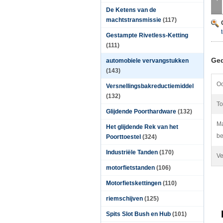
De Ketens van de
machtstransmissie
(117)
Gestampte Rivetless-Ketting
(111)
Ged
automobiele vervangstukken
(143)
Oo
Versnellingsbakreductiemiddel
(132)
To
Glijdende Poorthardware
(132)
Ma
Het glijdende Rek van het
be
Poorttoestel
(324)
Industriële Tanden
(170)
Ve
motorfietstanden
(106)
Motorfietskettingen
(110)
riemschijven
(125)
Spits Slot Bush en Hub
(101)