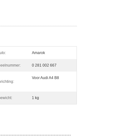
uto:
Amarok
eelnummer:
0 281 002 667
Voor Audi A4 B8
nrichting:
ewicht:
1 kg