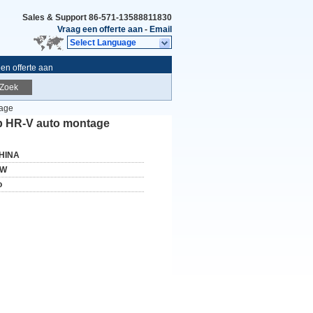
Sales & Support
86-571-13588811830
Vraag een offerte aan
-
Email
Select Language
en offerte aan
Zoek
tage
p HR-V auto montage
HINA
W
o