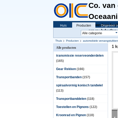
Co. van
Oceaanin
Betrouwbare kwalit
Huis
Producten
Ongeveer o
aan uw behoeften 
Thuis
Producten
automobiele vervangstukken
1 
Alle producten
transmissie reserveonderdelen
(165)
Gear Rekken
(166)
Transportbanden
(157)
spiraalvormig konisch tandwiel
(113)
Transportbanddelen
(118)
Toestellen en Pignons
(122)
Kroonrad en Pignon
(118)