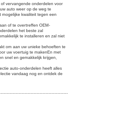
, of vervangende onderdelen voor
 uw auto weer op de weg te
 mogelijke kwaliteit tegen een
aan of te overtreffen OEM-
nderdelen het beste zal
akkelijk te installeren en zal niet
kt om aan uw unieke behoeften te
oor uw voertuig te makenEn met
n snel en gemakkelijk krijgen,
ectie auto-onderdelen heeft alles
selectie vandaag nog en ontdek de