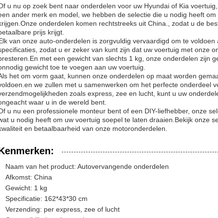
Of u nu op zoek bent naar onderdelen voor uw Hyundai of Kia voertuig
een ander merk en model, we hebben de selectie die u nodig heeft om
krijgen.Onze onderdelen komen rechtstreeks uit China., zodat u de best
betaalbare prijs krijgt.
Elk van onze auto-onderdelen is zorgvuldig vervaardigd om te voldoen 
specificaties, zodat u er zeker van kunt zijn dat uw voertuig met onze o
presteren.En met een gewicht van slechts 1 kg, onze onderdelen zijn gem
onnodig gewicht toe te voegen aan uw voertuig.
Als het om vorm gaat, kunnen onze onderdelen op maat worden gemaa
voldoen.en we zullen met u samenwerken om het perfecte onderdeel v
verzendmogelijkheden zoals express, zee en lucht, kunt u uw onderdele
ongeacht waar u in de wereld bent.
Of u nu een professionele monteur bent of een DIY-liefhebber, onze sel
wat u nodig heeft om uw voertuig soepel te laten draaien.Bekijk onze 
kwaliteit en betaalbaarheid van onze motoronderdelen.
Kenmerken:
Naam van het product: Autovervangende onderdelen
Afkomst: China
Gewicht: 1 kg
Specificatie: 162*43*30 cm
Verzending: per express, zee of lucht