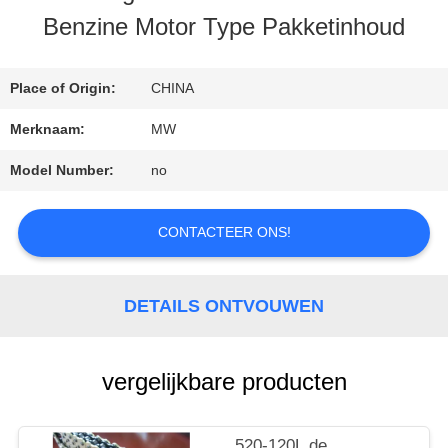
Benzine Motor Type Pakketinhoud
CONTACTEER
Place of Origin:
CHINA
ONS
Merknaam:
MW
Model Number:
no
VERZOEK
OM
CONTACTEER ONS!
EEN
DETAILS ONTVOUWEN
CITAAT
vergelijkbare producten
SITEMAP
520-120L de