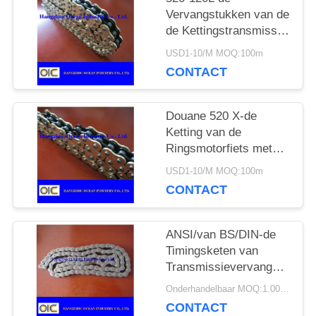
PRIVACY
Vervangstukken van de
de Kettingstransmissie
POLICY
van de motorfietso-ring
USD1-10/M MOQ:100m
in Zwarte en Gloden
CONTACT
Douane 520 X-de
Ketting van de
Ringsmotorfiets met
Zwarte binnen Gele
USD1-10/M MOQ:100m
Outerside
CONTACT
ANSI/van BS/DIN-de
Timingsketen van
Transmissievervangstukken
voor Motorfietsmotor
Onderhandelbaar MOQ:1.000 m
CONTACT